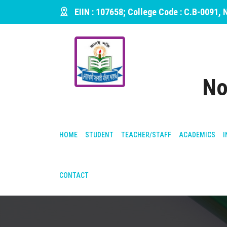
EIIN : 107658; College Code : C.B-0091,
No
HOME
STUDENT
TEACHER/STAFF
ACADEMICS
I
CONTACT