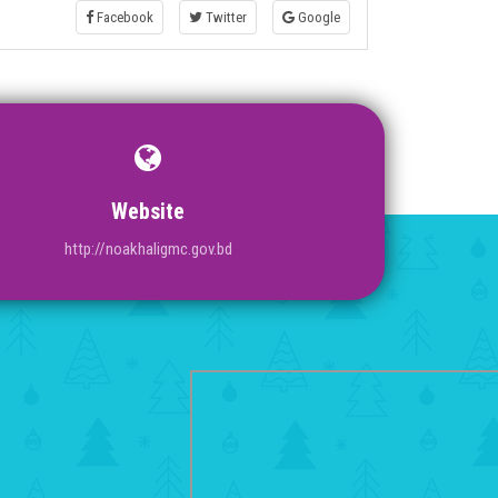
Facebook
Twitter
Google
Website
http://noakhaligmc.gov.bd