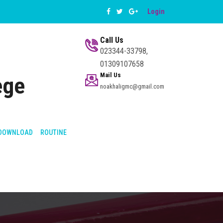
Login
Call Us
023344-33798,
01309107658
Mail Us
ege
noakhaligmc@gmail.com
DOWNLOAD
ROUTINE